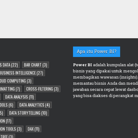
Apa itu Power BI?
S DATA
(22)
BAR CHART
(3)
Power BI
adalah kumpulan alat (to
bisnis yang dipakai untuk mengol
BUSINESS INTELLIGENCE
(27)
membagikan wawasan (insights).
OUD COMPUTING
(3)
memantau bisnis Anda dan mend
RMATTING
(7)
CROSS-FILTERING
(3)
jawaban secara cepat lewat dasb
yang bisa diakses di perangkat m
DATA ANALYSIS
(11)
TOOLS
(6)
DATA ANALYTICS
(4)
5)
DATA STORYTELLING
(10)
ION
(17)
TION TOOLS
(3)
DAX
(11)
 TREE
(3)