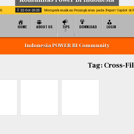
Belajar, berbagi, dan berkembang bersama
22-Oct-2025
Memperkenalkan Peningkatan pada Report Copilot di Power
HOME
ABOUT US
TIPS
DOWNLOAD
LOGIN
Indonesia POWER BI Community
Tag:
Cross-Fi
 Chart
Pie Chart
Bar Chart
rBI
PowerBI
PowerBI