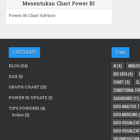
Menentukan Chart Power BI
Power Bi Chart Advisor
CATEGORY
Tags
AI
(4)
ANALISI
BLOG
(34)
BIG DATA
(4)
DAX
(1)
CHART
(9)
CL
GRAPH CHART
(15)
CONDITIONAL FO
POWER BI UPDATE
(1)
DASHBOARD
(17)
DATA ANALYSIS 
TIPS POWERBI
(4)
DATA MODELING
(
Solusi
(2)
DATA VISUALIZAT
DATA VISUALIZA
DECOMPOSITION