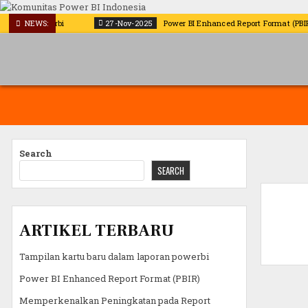
Skip
to
oran powerbi
NEWS:
27-Nov-2025
Power BI Enhanced Report Format (PBIR)
content
Search
SEARCH
Matrix
Powe
ARTIKEL TERBARU
Tampilan kartu baru dalam laporan powerbi
Power BI Enhanced Report Format (PBIR)
Memperkenalkan Peningkatan pada Report