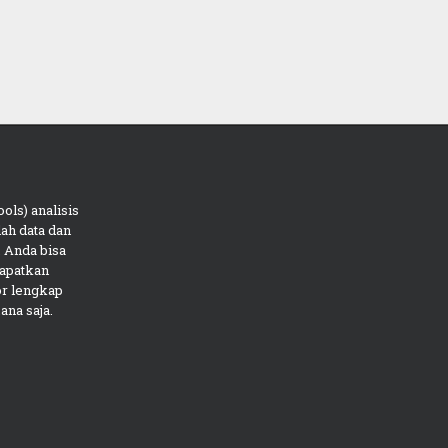
ols) analisis
ah data dan
 Anda bisa
apatkan
or lengkap
ana saja.