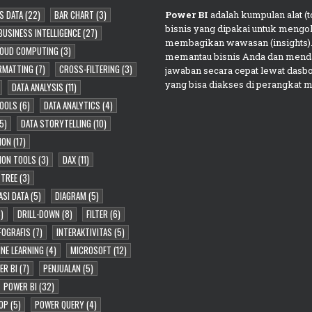
S DATA
(22)
BAR CHART
(3)
Power BI
adalah kumpulan alat (to
bisnis yang dipakai untuk mengol
BUSINESS INTELLIGENCE
(27)
membagikan wawasan (insights).
OUD COMPUTING
(3)
memantau bisnis Anda dan mend
RMATTING
(7)
CROSS-FILTERING
(3)
jawaban secara cepat lewat dasb
yang bisa diakses di perangkat m
DATA ANALYSIS
(11)
TOOLS
(6)
DATA ANALYTICS
(4)
5)
DATA STORYTELLING
(10)
ION
(17)
TION TOOLS
(3)
DAX
(11)
 TREE
(3)
ASI DATA
(5)
DIAGRAM
(5)
)
DRILL-DOWN
(8)
FILTER
(6)
FOGRAFIS
(7)
INTERAKTIVITAS
(5)
NE LEARNING
(4)
MICROSOFT
(12)
ER BI
(7)
PENJUALAN
(5)
POWER BI
(32)
OP
(5)
POWER QUERY
(4)