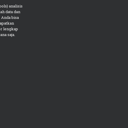
ols) analisis
ah data dan
 Anda bisa
apatkan
or lengkap
ana saja.