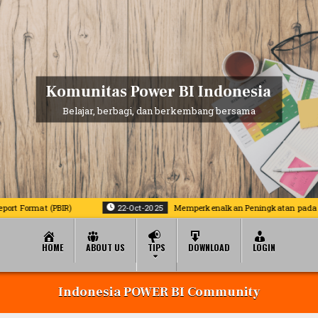
Komunitas Power BI Indonesia
Belajar, berbagi, dan berkembang bersama
mat (PBIR)
22-Oct-2025
Memperkenalkan Peningkatan pada Report Cop
HOME
ABOUT US
TIPS
DOWNLOAD
LOGIN
Indonesia POWER BI Community