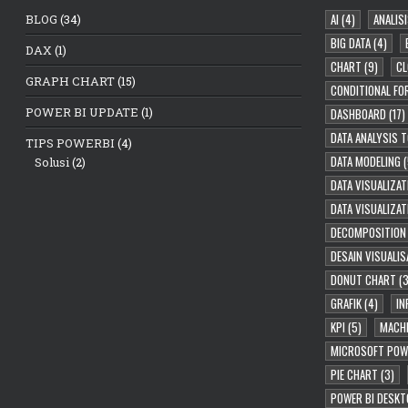
AI
(4)
ANALISI
BLOG
(34)
BIG DATA
(4)
DAX
(1)
CHART
(9)
CL
GRAPH CHART
(15)
CONDITIONAL FO
POWER BI UPDATE
(1)
DASHBOARD
(17)
DATA ANALYSIS 
TIPS POWERBI
(4)
DATA MODELING
(
Solusi
(2)
DATA VISUALIZAT
DATA VISUALIZA
DECOMPOSITION
DESAIN VISUALIS
DONUT CHART
(3
GRAFIK
(4)
IN
KPI
(5)
MACHI
MICROSOFT POW
PIE CHART
(3)
POWER BI DESKT