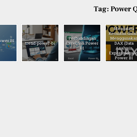
Tag:
Power 
Mengatasi
Kesulitan dal
Perbandingan
Menggunaka
Power BI
trend-power-bi
Excel dan Power
DAX (Data
BI
Analysis
Expressions) d
Power BI