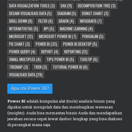
DATA VISUALIZATION TOOLS
(3)
DAX
(11)
DECOMPOSITION TREE
(3)
DESAIN VISUALISASI DATA
(5)
DIAGRAM
(5)
DONUT CHART
(3)
DRILL-DOWN
(8)
FILTER
(6)
GRAFIK
(4)
INFOGRAFIS
(7)
INTERAKTIVITAS
(5)
KPI
(5)
MACHINE LEARNING
(4)
MICROSOFT
(12)
MICROSOFT POWER BI
(7)
PENJUALAN
(5)
PIE CHART
(3)
POWER BI
(32)
POWER BI DESKTOP
(5)
POWER QUERY
(4)
REPORT
(4)
REPORTING
(12)
SMALL MULTIPLES
(4)
TIPS POWER BI
(5)
TOOLTIP
(6)
TREEMAP
(3)
TREN
(3)
TUTORIAL POWER BI
(6)
VISUALISASI DATA
(29)
Apa itu Power BI?
Power BI
adalah kumpulan alat (tools) analisis bisnis yang
dipakai untuk mengolah data dan membagikan wawasan
(insights). Anda bisa memantau bisnis Anda dan mendapatkan
jawaban secara cepat lewat dasbor lengkap yang bisa diakses
di perangkat mana saja.