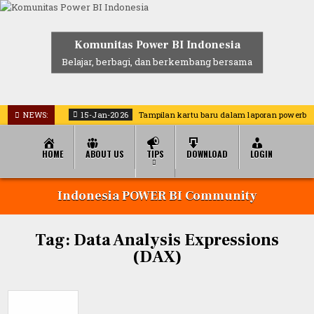
Skip
to
content
Komunitas Power BI Indonesia
Belajar, berbagi, dan berkembang bersama
NEWS:
15-Jan-2026
Tampilan kartu baru dalam laporan powerbi
HOME
ABOUT US
TIPS
DOWNLOAD
LOGIN
Indonesia POWER BI Community
Tag:
Data Analysis Expressions
(DAX)
Glossary
PowerBI