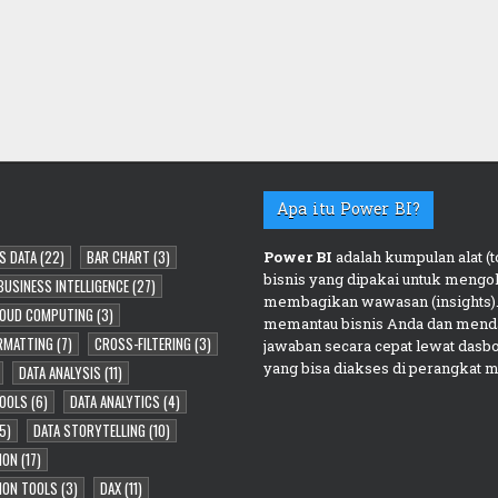
Apa itu Power BI?
S DATA
(22)
BAR CHART
(3)
Power BI
adalah kumpulan alat (to
bisnis yang dipakai untuk mengol
BUSINESS INTELLIGENCE
(27)
membagikan wawasan (insights).
OUD COMPUTING
(3)
memantau bisnis Anda dan mend
RMATTING
(7)
CROSS-FILTERING
(3)
jawaban secara cepat lewat dasb
yang bisa diakses di perangkat m
DATA ANALYSIS
(11)
TOOLS
(6)
DATA ANALYTICS
(4)
5)
DATA STORYTELLING
(10)
ION
(17)
TION TOOLS
(3)
DAX
(11)