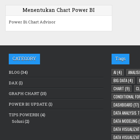
Menentukan Chart Power BI
Power Bi Chart Advisor
CATEGORY
Tags
AI
(4)
ANALISI
BLOG
(34)
BIG DATA
(4)
DAX
(1)
CHART
(9)
CL
GRAPH CHART
(15)
CONDITIONAL FO
POWER BI UPDATE
(1)
DASHBOARD
(17)
DATA ANALYSIS 
TIPS POWERBI
(4)
DATA MODELING
(
Solusi
(2)
DATA VISUALIZAT
DATA VISUALIZA