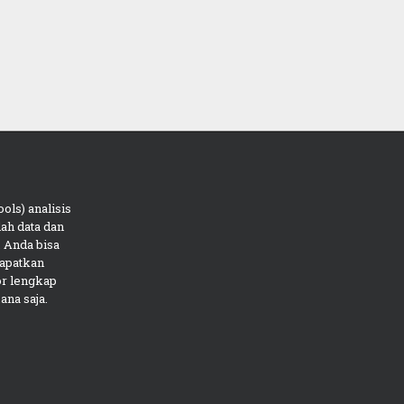
ols) analisis
ah data dan
 Anda bisa
apatkan
or lengkap
ana saja.