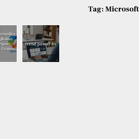
Tag:
Microsoft
enalka
gkatan
eport
trend-power-bi
di Power
I