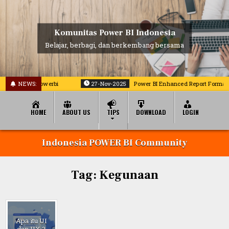
Skip
to
content
Komunitas Power BI Indonesia
Belajar, berbagi, dan berkembang bersama
am laporan powerbi
NEWS:
27-Nov-2025
Power BI Enhanced Report Format (P
HOME
ABOUT US
TIPS
DOWNLOAD
LOGIN
Indonesia POWER BI Community
Tag:
Kegunaan
Apa itu UI