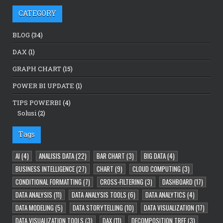
CATEGORY
BLOG
(34)
DAX
(1)
GRAPH CHART
(15)
POWER BI UPDATE
(1)
TIPS POWERBI
(4)
Solusi
(2)
Tags
AI
(4)
ANALISIS DATA
(22)
BAR CHART
(3)
BIG DATA
(4)
BUSINESS INTELLIGENCE
(27)
CHART
(9)
CLOUD COMPUTING
(3)
CONDITIONAL FORMATTING
(7)
CROSS-FILTERING
(3)
DASHBOARD
(17)
DATA ANALYSIS
(11)
DATA ANALYSIS TOOLS
(6)
DATA ANALYTICS
(4)
DATA MODELING
(5)
DATA STORYTELLING
(10)
DATA VISUALIZATION
(17)
DATA VISUALIZATION TOOLS
(3)
DAX
(11)
DECOMPOSITION TREE
(3)