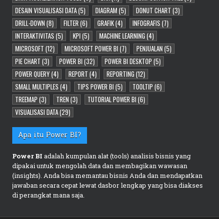
DESAIN VISUALISASI DATA
(5)
DIAGRAM
(5)
DONUT CHART
(3)
DRILL-DOWN
(8)
FILTER
(6)
GRAFIK
(4)
INFOGRAFIS
(7)
INTERAKTIVITAS
(5)
KPI
(5)
MACHINE LEARNING
(4)
MICROSOFT
(12)
MICROSOFT POWER BI
(7)
PENJUALAN
(5)
PIE CHART
(3)
POWER BI
(32)
POWER BI DESKTOP
(5)
POWER QUERY
(4)
REPORT
(4)
REPORTING
(12)
SMALL MULTIPLES
(4)
TIPS POWER BI
(5)
TOOLTIP
(6)
TREEMAP
(3)
TREN
(3)
TUTORIAL POWER BI
(6)
VISUALISASI DATA
(29)
Apa itu Power BI?
Power BI
adalah kumpulan alat (tools) analisis bisnis yang
dipakai untuk mengolah data dan membagikan wawasan
(insights). Anda bisa memantau bisnis Anda dan mendapatkan
jawaban secara cepat lewat dasbor lengkap yang bisa diakses
di perangkat mana saja.