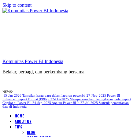
Skip to content
Komunitas Power BI Indonesia
Belajar, berbagi, dan berkembang bersama
Komunitas Power BI Indonesia
NEWS:
15-Jan-2026
Tampilan kartu baru dalam laporan powerbi
27-Nov-2025
Power BI
Enhanced Report Format (PBIR)
22-Oct-2025
Memperkenalkan Peningkatan pada Report
Copilot di Power BI
24-Sep-2025
Apa itu Power BI ?
27-Jul-2025
Statistik pemanfaatan
data di Indonesia
HOME
ABOUT US
TIPS
BLOG