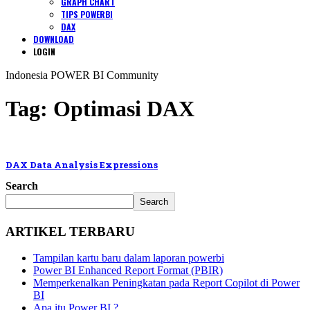
GRAPH CHART
TIPS POWERBI
DAX
DOWNLOAD
LOGIN
Indonesia POWER BI Community
Tag:
Optimasi DAX
DAX Data Analysis Expressions
Search
Search
ARTIKEL TERBARU
Tampilan kartu baru dalam laporan powerbi
Power BI Enhanced Report Format (PBIR)
Memperkenalkan Peningkatan pada Report Copilot di Power
BI
Apa itu Power BI ?