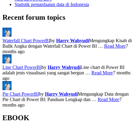
Statistik pemanfaatan data di Indonesia
Recent forum topics
Waterfall Chart PowerBI
by
Harry Wahyudi
Mengungkap Kisah di
Balik Angka dengan Waterfall Chart di Power BI …
Read More
7
months ago
Line Chart PowerBI
by
Harry Wahyudi
Line chart di Power BI
adalah jenis visualisasi yang sangat bergun …
Read More
7 months
ago
Pie Chart PowerBI
by
Harry Wahyudi
Mengungkap Data dengan
Pie Chart di Power BI: Panduan Lengkap dan …
Read More
7
months ago
EBOOK