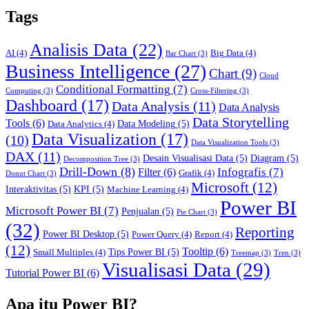
Tags
Analisis Data
(22)
AI
(4)
Big Data
(4)
Bar Chart
(3)
Business Intelligence
(27)
Chart
(9)
Cloud
Conditional Formatting
(7)
Computing
(3)
Cross-Filtering
(3)
Dashboard
(17)
Data Analysis
(11)
Data Analysis
Data Storytelling
Tools
(6)
Data Modeling
(5)
Data Analytics
(4)
Data Visualization
(17)
(10)
Data Visualization Tools
(3)
DAX
(11)
Desain Visualisasi Data
(5)
Diagram
(5)
Decomposition Tree
(3)
Drill-Down
(8)
Infografis
(7)
Filter
(6)
Grafik
(4)
Donut Chart
(3)
Microsoft
(12)
Interaktivitas
(5)
KPI
(5)
Machine Learning
(4)
Power BI
Microsoft Power BI
(7)
Penjualan
(5)
Pie Chart
(3)
(32)
Reporting
Power BI Desktop
(5)
Power Query
(4)
Report
(4)
(12)
Tooltip
(6)
Tips Power BI
(5)
Small Multiples
(4)
Treemap
(3)
Tren
(3)
Visualisasi Data
(29)
Tutorial Power BI
(6)
Apa itu Power BI?