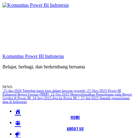
Skip
to
content
Komunitas Power BI Indonesia
Belajar, berbagi, dan berkembang bersama
Komunitas Power BI Indonesia
NEWS:
15-Jan-2026
Tampilan kartu baru dalam laporan powerbi
27-Nov-2025
Power BI
Enhanced Report Format (PBIR)
22-Oct-2025
Memperkenalkan Peningkatan pada Report
Copilot di Power BI
24-Sep-2025
Apa itu Power BI ?
27-Jul-2025
Statistik pemanfaatan
data di Indonesia
HOME
ABOUT US