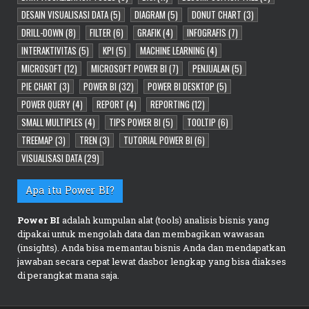
DESAIN VISUALISASI DATA
(5)
DIAGRAM
(5)
DONUT CHART
(3)
DRILL-DOWN
(8)
FILTER
(6)
GRAFIK
(4)
INFOGRAFIS
(7)
INTERAKTIVITAS
(5)
KPI
(5)
MACHINE LEARNING
(4)
MICROSOFT
(12)
MICROSOFT POWER BI
(7)
PENJUALAN
(5)
PIE CHART
(3)
POWER BI
(32)
POWER BI DESKTOP
(5)
POWER QUERY
(4)
REPORT
(4)
REPORTING
(12)
SMALL MULTIPLES
(4)
TIPS POWER BI
(5)
TOOLTIP
(6)
TREEMAP
(3)
TREN
(3)
TUTORIAL POWER BI
(6)
VISUALISASI DATA
(29)
Apa itu Power BI?
Power BI
adalah kumpulan alat (tools) analisis bisnis yang
dipakai untuk mengolah data dan membagikan wawasan
(insights). Anda bisa memantau bisnis Anda dan mendapatkan
jawaban secara cepat lewat dasbor lengkap yang bisa diakses
di perangkat mana saja.