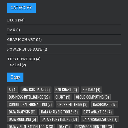
CATEGORY
BLOG
(34)
DAX
(1)
GRAPH CHART
(15)
POWER BI UPDATE
(1)
TIPS POWERBI
(4)
Solusi
(2)
Tags
AI
(4)
ANALISIS DATA
(22)
BAR CHART
(3)
BIG DATA
(4)
BUSINESS INTELLIGENCE
(27)
CHART
(9)
CLOUD COMPUTING
(3)
CONDITIONAL FORMATTING
(7)
CROSS-FILTERING
(3)
DASHBOARD
(17)
DATA ANALYSIS
(11)
DATA ANALYSIS TOOLS
(6)
DATA ANALYTICS
(4)
DATA MODELING
(5)
DATA STORYTELLING
(10)
DATA VISUALIZATION
(17)
DATA VISUALIZATION TOOLS
(3)
DAX
(11)
DECOMPOSITION TREE
(3)