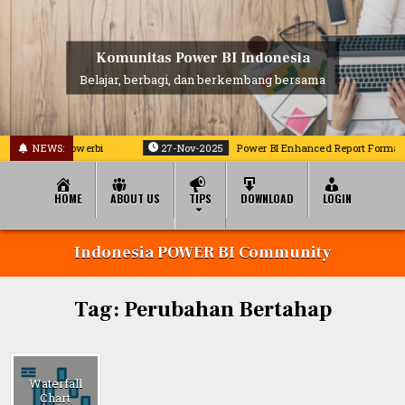
Skip
to
content
Komunitas Power BI Indonesia
Belajar, berbagi, dan berkembang bersama
am laporan powerbi
NEWS:
27-Nov-2025
Power BI Enhanced Report Format (P
HOME
ABOUT US
TIPS
DOWNLOAD
LOGIN
Indonesia POWER BI Community
Tag:
Perubahan Bertahap
Waterfall
Chart