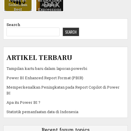
Power BI:
an DAX (Data
Solusi dan
Analysis
Best
Expressions
Practices
) di Power BI
Search
SEARCH
ARTIKEL TERBARU
Tampilan kartu baru dalam laporan powerbi
Power BI Enhanced Report Format (PBIR)
Memperkenalkan Peningkatan pada Report Copilot di Power
BI
Apa itu Power BI ?
Statistik pemanfaatan data di Indonesia
Recent forum topics