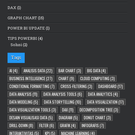
DAX
(1)
GRAPH CHART
(15)
POWER BI UPDATE
(1)
TIPS POWERBI
(4)
Solusi
(2)
Tags
AI
(4)
ANALISIS DATA
(22)
BAR CHART
(3)
BIG DATA
(4)
BUSINESS INTELLIGENCE
(27)
CHART
(9)
CLOUD COMPUTING
(3)
CONDITIONAL FORMATTING
(7)
CROSS-FILTERING
(3)
DASHBOARD
(17)
DATA ANALYSIS
(11)
DATA ANALYSIS TOOLS
(6)
DATA ANALYTICS
(4)
DATA MODELING
(5)
DATA STORYTELLING
(10)
DATA VISUALIZATION
(17)
DATA VISUALIZATION TOOLS
(3)
DAX
(11)
DECOMPOSITION TREE
(3)
DESAIN VISUALISASI DATA
(5)
DIAGRAM
(5)
DONUT CHART
(3)
DRILL-DOWN
(8)
FILTER
(6)
GRAFIK
(4)
INFOGRAFIS
(7)
INTERAKTIVITAS
(5)
KPI
(5)
MACHINE LEARNING
(4)