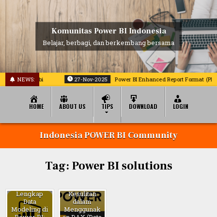
Skip
to
content
Komunitas Power BI Indonesia
Belajar, berbagi, dan berkembang bersama
oran powerbi
NEWS:
27-Nov-2025
Power BI Enhanced Report Format (PBIR)
HOME
ABOUT US
TIPS
DOWNLOAD
LOGIN
Indonesia POWER BI Community
Tag:
Power BI solutions
Panduan
Mengatasi
Lengkap
Kesulitan
Data
dalam
Modeling di
Menggunak