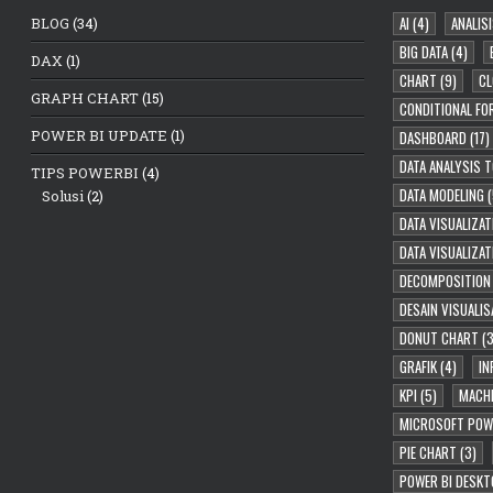
AI
(4)
ANALISI
BLOG
(34)
BIG DATA
(4)
DAX
(1)
CHART
(9)
CL
GRAPH CHART
(15)
CONDITIONAL FO
POWER BI UPDATE
(1)
DASHBOARD
(17)
DATA ANALYSIS 
TIPS POWERBI
(4)
DATA MODELING
(
Solusi
(2)
DATA VISUALIZAT
DATA VISUALIZA
DECOMPOSITION
DESAIN VISUALIS
DONUT CHART
(3
GRAFIK
(4)
IN
KPI
(5)
MACHI
MICROSOFT POW
PIE CHART
(3)
POWER BI DESKT