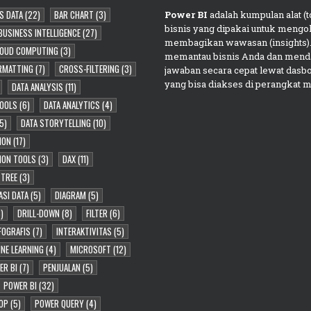
S DATA
(22)
BAR CHART
(3)
Power BI
adalah kumpulan alat (to
bisnis yang dipakai untuk mengol
BUSINESS INTELLIGENCE
(27)
membagikan wawasan (insights).
OUD COMPUTING
(3)
memantau bisnis Anda dan mend
RMATTING
(7)
CROSS-FILTERING
(3)
jawaban secara cepat lewat dasb
yang bisa diakses di perangkat m
DATA ANALYSIS
(11)
TOOLS
(6)
DATA ANALYTICS
(4)
5)
DATA STORYTELLING
(10)
ION
(17)
TION TOOLS
(3)
DAX
(11)
 TREE
(3)
ASI DATA
(5)
DIAGRAM
(5)
)
DRILL-DOWN
(8)
FILTER
(6)
FOGRAFIS
(7)
INTERAKTIVITAS
(5)
NE LEARNING
(4)
MICROSOFT
(12)
ER BI
(7)
PENJUALAN
(5)
POWER BI
(32)
OP
(5)
POWER QUERY
(4)