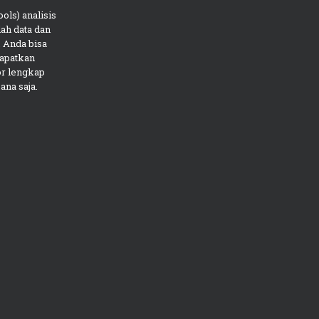
ols) analisis
ah data dan
 Anda bisa
apatkan
or lengkap
ana saja.