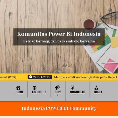
Komunitas Power BI Indonesia
Belajar, berbagi, dan berkembang bersama
)
22-Oct-2025
Memperkenalkan Peningkatan pada Report Copilot di P
HOME
ABOUT US
TIPS
DOWNLOAD
LOGIN
Indonesia POWER BI Community