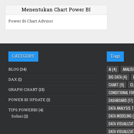
Menentukan Chart Power BI
Power Bi Chart Advisor
CATEGORY
Tags
AI
(4)
ANALISI
BLOG
(34)
BIG DATA
(4)
DAX
(1)
CHART
(9)
CL
GRAPH CHART
(15)
CONDITIONAL FO
POWER BI UPDATE
(1)
DASHBOARD
(17)
DATA ANALYSIS 
TIPS POWERBI
(4)
DATA MODELING
(
Solusi
(2)
DATA VISUALIZAT
DATA VISUALIZA