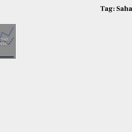
Tag:
Sah
Chart
rBI