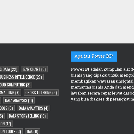
Apa itu Power BI?
S DATA
(22)
BAR CHART
(3)
Power BI
adalah kumpulan alat (to
bisnis yang dipakai untuk mengol
BUSINESS INTELLIGENCE
(27)
membagikan wawasan (insights).
OUD COMPUTING
(3)
memantau bisnis Anda dan mend
RMATTING
(7)
CROSS-FILTERING
(3)
jawaban secara cepat lewat dasb
yang bisa diakses di perangkat m
DATA ANALYSIS
(11)
TOOLS
(6)
DATA ANALYTICS
(4)
5)
DATA STORYTELLING
(10)
ION
(17)
TION TOOLS
(3)
DAX
(11)