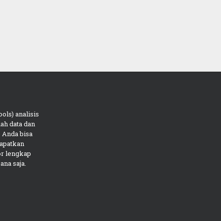
ols) analisis
ah data dan
 Anda bisa
apatkan
or lengkap
ana saja.